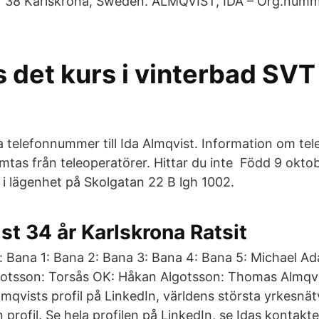
1 38 Karlskrona, Sweden. ALMQVIST, IDA – Org.numm
s det kurs i vinterbad SVT
la telefonnummer till Ida Almqvist. Information om t
as från teleoperatörer. Hittar du inte Född 9 oktobe
 i lägenhet på Skolgatan 22 B lgh 1002.
st 34 år Karlskrona Ratsit
 Bana 1: Bana 2: Bana 3: Bana 4: Bana 5: Michael A
gotsson: Torsås OK: Håkan Algotsson: Thomas Almqvi
mqvists profil på LinkedIn, världens största yrkesnät
in profil. Se hela profilen på LinkedIn, se Idas kontakt