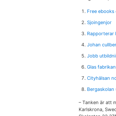
Free ebooks 
Sjoingenjor
Rapporterar k
Johan cullbe
Jobb utbildn
Glas fabrikan
Cityhälsan n
Bergaskolan u
– Tanken är att 
Karlskrona, Swed