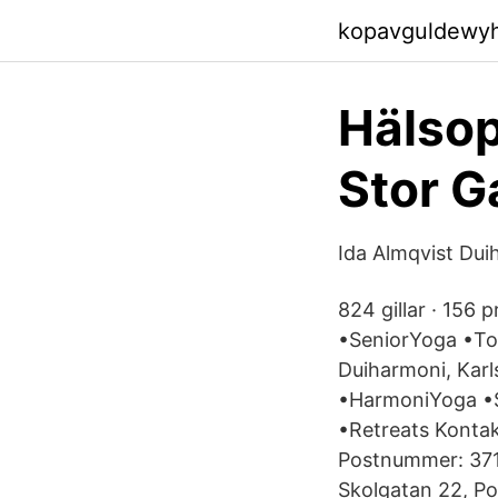
kopavguldewy
Hälsop
Stor G
Ida Almqvist Dui
824 gillar · 156
•SeniorYoga •To
Duiharmoni, Karls
•HarmoniYoga •
•Retreats Kontak
Postnummer: 371 
Skolgatan 22, Po