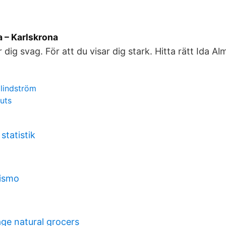
 – Karlskrona
r dig svag. För att du visar dig stark. Hitta rätt Ida Al
 lindström
uts
statistik
rismo
age natural grocers