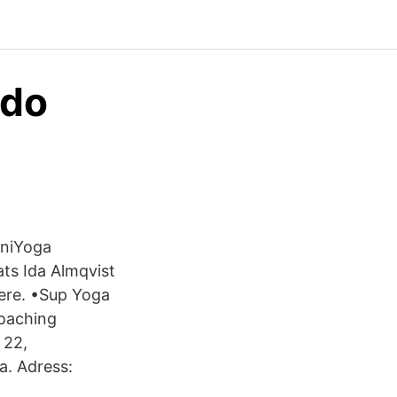
udo
oniYoga
ts Ida Almqvist
here. •Sup Yoga
oaching
 22,
a. Adress: