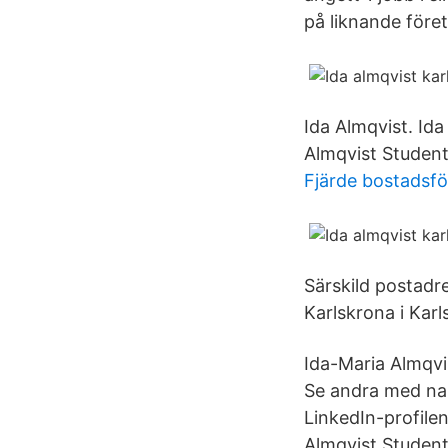
på liknande före
Ida Almqvist. Ida
Almqvist Student
Fjärde bostadsf
Särskild postadre
Karlskrona i Kar
Ida-Maria Almqvi
Se andra med nam
LinkedIn-profile
Almqvist Student