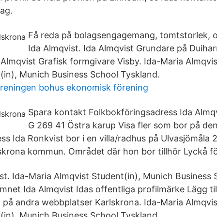
tag.
Få reda på bolagsengagemang, tomtstorlek, 
Ida Almqvist. Ida Almqvist Grundare på Duiha
 Almqvist Grafisk formgivare Visby. Ida-Maria Almqvis
(in), Munich Business School Tyskland.
öreningen bohus ekonomisk förening
Spara kontakt Folkbokföringsadress Ida Almq
G 269 41 Östra karup Visa fler som bor på de
ss Ida Ronkvist bor i en villa/radhus på Ulvasjömåla 
lskrona kommun. Området där hon bor tillhör Lyckå f
st. Ida-Maria Almqvist Student(in), Munich Business
net Ida Almqvist Idas offentliga profilmärke Lägg til
n på andra webbplatser Karlskrona. Ida-Maria Almqvis
(in), Munich Business School Tyskland.