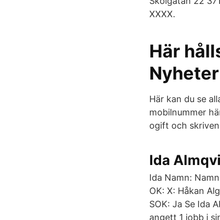
Skolgatan 22 37
XXXX.
Här håll
Nyheter
Här kan du se al
mobilnummer hämt
ogift och skriven
Ida Almqvi
Ida Namn: Namn:
OK: X: Håkan Al
SOK: Ja Se Ida Al
angett 1 jobb i s