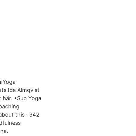
oniYoga
ts Ida Almqvist
it här. •Sup Yoga
oaching
about this · 342
dfulness
ona.