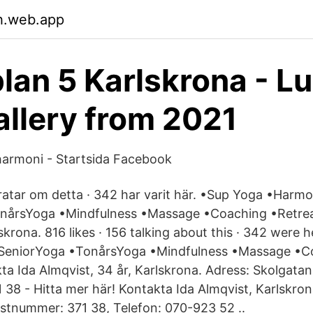
h.web.app
lan 5 Karlskrona - L
allery from 2021
harmoni - Startsida Facebook
 pratar om detta · 342 har varit här. •Sup Yoga •Harm
nårsYoga •Mindfulness •Massage •Coaching •Retrea
krona. 816 likes · 156 talking about this · 342 were 
SeniorYoga •TonårsYoga •Mindfulness •Massage •C
ta Ida Almqvist, 34 år, Karlskrona. Adress: Skolgatan
38 - Hitta mer här! Kontakta Ida Almqvist, Karlskron
stnummer: 371 38, Telefon: 070-923 52 ..