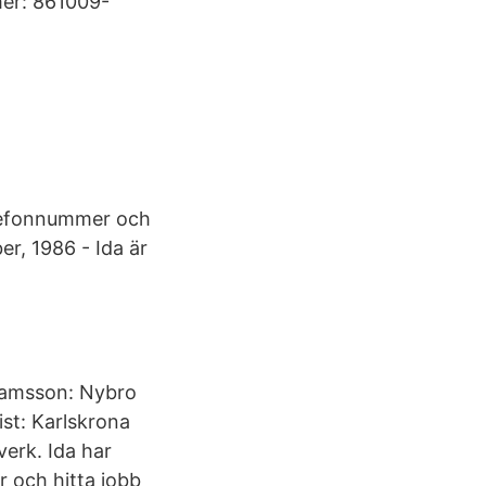
er: 861009-
elefonnummer och
r, 1986 - Ida är
damsson: Nybro
st: Karlskrona
verk. Ida har
er och hitta jobb