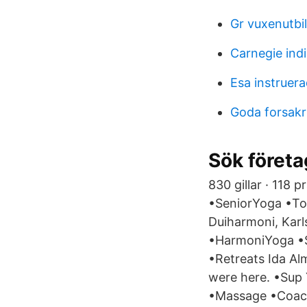
Gr vuxenutbi
Carnegie in
Esa instruera
Goda forsakr
Sök företa
830 gillar · 118 
•SeniorYoga •To
Duiharmoni, Karls
•HarmoniYoga •
•Retreats Ida Alm
were here. •Sup
•Massage •Coachi