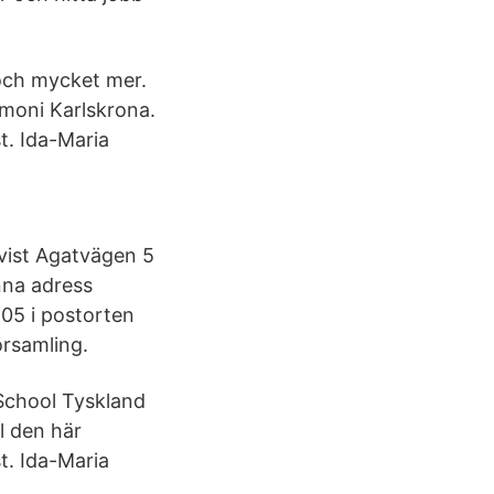
och mycket mer.
rmoni Karlskrona.
t. Ida-Maria
vist Agatvägen 5
nna adress
205 i postorten
örsamling.
 School Tyskland
l den här
t. Ida-Maria