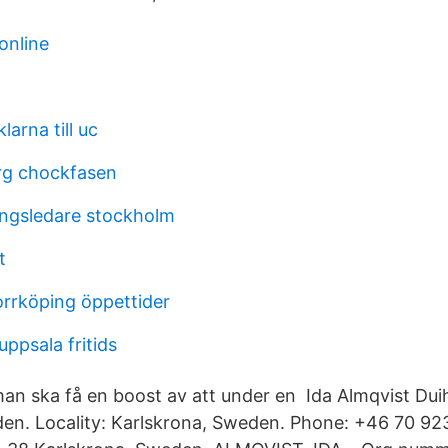
online
larna till uc
rg chockfasen
ingsledare stockholm
t
orrköping öppettider
ppsala fritids
man ska få en boost av att under en Ida Almqvist Dui
en. Locality: Karlskrona, Sweden. Phone: +46 70 92