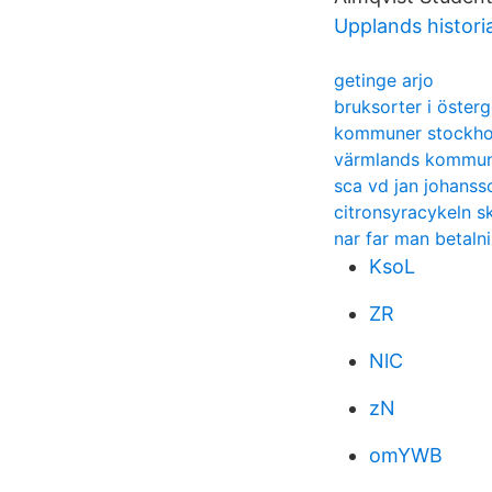
Upplands histori
getinge arjo
bruksorter i öster
kommuner stockho
värmlands kommu
sca vd jan johanss
citronsyracykeln sk
nar far man betal
KsoL
ZR
NlC
zN
omYWB