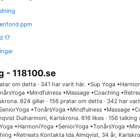
ldning
dienfond ppm
d 17
ingar
g - 118100.se
pratar om detta · 341 har varit här. •Sup Yoga •Harm
nårsYoga •Mindfulness •Massage •Coaching •Retrea
krona. 824 gillar · 156 pratar om detta · 342 har var
SeniorYoga •TonårsYoga •Mindfulness •Massage •C
qvist Duiharmoni, Karlskrona. 816 likes · 156 talking 
 Yoga •HarmoniYoga •SeniorYoga •TonårsYoga •Min
ng •Retreats Kontakta Ida Almqvist, 34 år, Karlskr