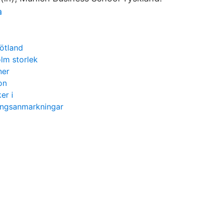
a
götland
lm storlek
ner
on
er i
ningsanmarkningar