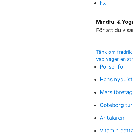
Fx
Mindful & Yoga
För att du visa
Tänk om fredrik
vad vager en str
Poliser forr
Hans nyquist 
Mars företag
Goteborg tu
Är talaren
Vitamin cott