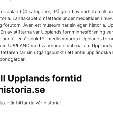
i Uppland‎ (4 kategorier, På grund av närheten till h
istoria. Landskapet omfattade under medeltiden i h
g förutom Även ett museum har sin egen historia. 
En av stiftarna var Upplands fornminnesförening va
ppland är en årsbok för medlemmarna i Upplands for
oken UPPLAND med varierande material om Upplands 
fattaren tar sin utgångspunkt i ett antal uppländska 
 bondgårdar.
ll Upplands forntid
istoria.se
a. Här hittar du vår historia!