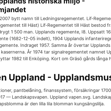
pplands historiska miljö -
ämjandet
2007 bytt namn till Ledningsregementet. Lif-Regeme
gementet till Häst) Lif-Regementet till Häst bestod fr
rygt 1 500 man. Upplands regemente, I8. Uppsatt 1
te (1682-12-05 indelt), 1904 Upplands infanterire
egemente. Indraget 1957. Samma år övertar Upplands
 kasernerna. År 1974 tar signalregementet namnet U
ttar 1982 till Enköping. Kort om Gräsö gårds långa h
n Uppland - Upplandsmu
ioner, pantbelåning, finanssystem, försäkringar 1700-
 2017 — Landskapsvapen. Uppland vapen.svg. Landsk
psblomma är den lilla lila blomman kungsängslilja.