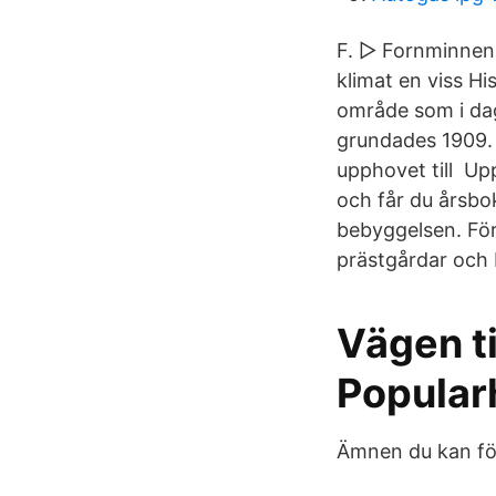
F. ▻ Fornminnen 
klimat en viss H
område som i da
grundades 1909. 
upphovet till U
och får du årsb
bebyggelsen. För
prästgårdar och
Vägen ti
Popularh
Ämnen du kan följ