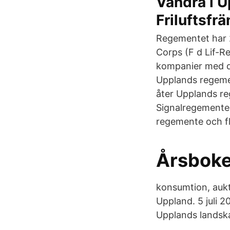
Vandra i U
Friluftsfr
Regementet har 
Corps (F d Lif-Re
kompanier med d
Upplands regemen
åter Upplands r
Signalregemente
regemente och fly
Årsboke
konsumtion, aukt
Uppland. 5 juli
Upplands landska