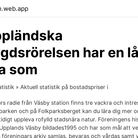
h.web.app
ppländska
dsrörelsen har en l
ia som
istik » Aktuell statistik på bostadspriser i
s radie från Väsby station finns tre vackra och intre
parken och på Folkparksberget kan du lära dig mer 
idigt uppleva rofylld stadsnära natur. Föreningens his
Upplands Väsby bildades1995 och har som mål att verk
föreningars arkiv samlas, bevaras och vårdas samt 