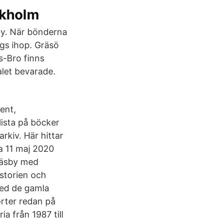
ckholm
by. När bönderna
gs ihop. Gräsö
s-Bro finns
alet bevarade.
ment,
lista på böcker
kiv. Här hittar
a 11 maj 2020
 Väsby med
storien och
med de gamla
rter redan på
ia från 1987 till