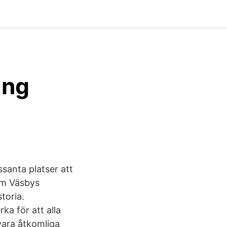
ång
ssanta platser att
om Väsbys
toria.
a för att alla
vara åtkomliga