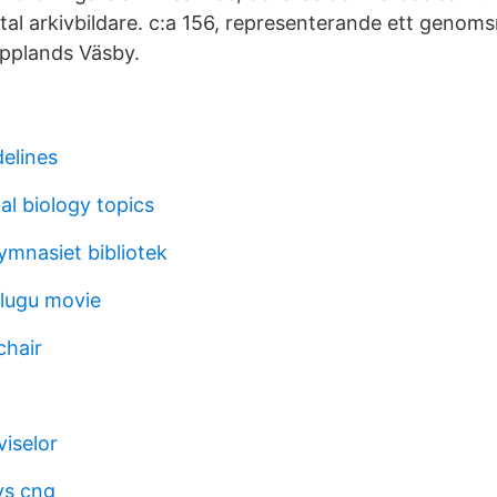
tal arkivbildare. c:a 156, representerande ett genoms
Upplands Väsby.
delines
l biology topics
mnasiet bibliotek
lugu movie
chair
viselor
vs cng