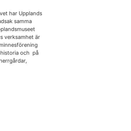
avet har Upplands
uvudsak samma
Upplandsmuseet
rs verksamhet är
nminnesförening
historia och på
herrgårdar,