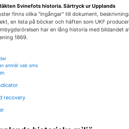
 släkten Svinefots historia. Särtryck ur Upplands
nster finns olika "ingångar" till dokument, beskrivning
ekt, en lista på böcker och häften som UKF producer
mbygdsrörelsen har en lång historia med bildandet 
ening 1869.
der
an anmäl vab sms
en
ndicator
d recovery
er