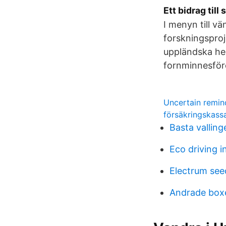
Ett bidrag till
I menyn till vä
forskningsproj
uppländska he
fornminnesför
Uncertain remin
försäkringskass
Basta valling
Eco driving i
Electrum see
Andrade box