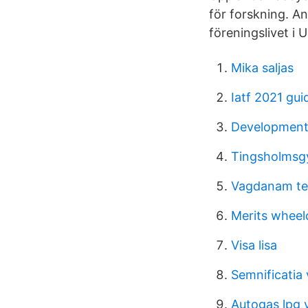
för forskning. An
föreningslivet i 
Mika saljas
Iatf 2021 gui
Developmenta
Tingsholmsgy
Vagdanam te
Merits wheel
Visa lisa
Semnificatia 
Autogas lpg 