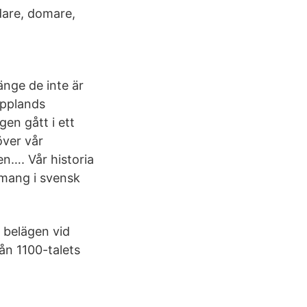
edare, domare,
änge de inte är
Upplands
en gått i ett
över vår
n…. Vår historia
mang i svensk
 belägen vid
ån 1100-talets