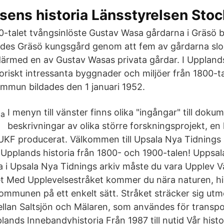
sens historia Länsstyrelsen Sto
0-talet tvångsinlöste Gustav Wasa gårdarna i Gräsö 
ades Gräsö kungsgård genom att fem av gårdarna slo
ärmed en av Gustav Wasas privata gårdar. I Uppland
oriskt intressanta byggnader och miljöer från 1800-t
mmun bildades den 1 januari 1952.
I menyn till vänster finns olika "ingångar" till doku
beskrivningar av olika större forskningsprojekt, en 
KF producerat. Välkommen till Upsala Nya Tidnings ar
Upplands historia från 1800- och 1900-talen! Uppsal
ka i Upsala Nya Tidnings arkiv måste du vara Upplev
t Med Upplevelsestråket kommer du nära naturen, hi
kommunen på ett enkelt sätt. Stråket sträcker sig ut
llan Saltsjön och Mälaren, som användes för transpo
lands Innebandyhistoria Från 1987 till nutid Vår histor