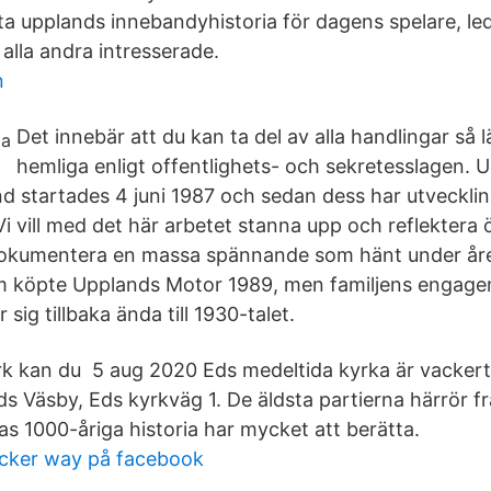
ätta upplands innebandyhistoria för dagens spelare, l
alla andra intresserade.
n
Det innebär att du kan ta del av alla handlingar så l
hemliga enligt offentlighets- och sekretesslagen. 
 startades 4 juni 1987 och sedan dess har utveckling
i vill med det här arbetet stanna upp och reflektera 
dokumentera en massa spännande som hänt under åre
m köpte Upplands Motor 1989, men familjens engage
 sig tillbaka ända till 1930-talet.
k kan du 5 aug 2020 Eds medeltida kyrka är vackert
s Väsby, Eds kyrkväg 1. De äldsta partierna härrör fr
as 1000-åriga historia har mycket att berätta.
acker way på facebook