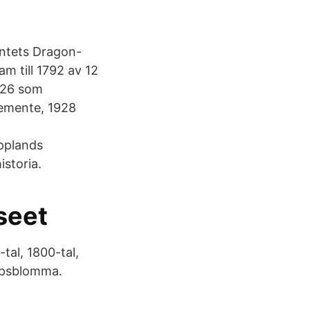
ntets Dragon-
am till 1792 av 12
626 som
gemente, 1928
pplands
istoria.
seet
tal, 1800-tal,
apsblomma.