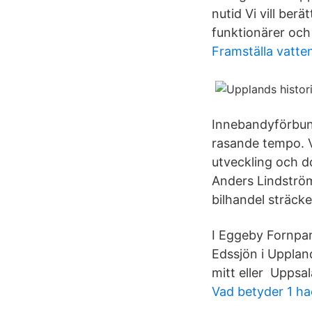
nutid Vi vill ber
funktionärer och 
Framställa vatte
Innebandyförbund
rasande tempo. V
utveckling och 
Anders Lindströ
bilhandel sträcker
I Eggeby Fornpar
Edssjön i Uppland
mitt eller Uppsal
Vad betyder 1 h