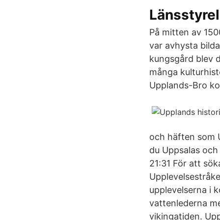
Länsstyrel
På mitten av 150
var avhysta bild
kungsgård blev d
många kulturhist
Upplands-Bro ko
och häften som U
du Uppsalas och 
21:31 För att sö
Upplevelsestråke
upplevelserna i 
vattenlederna me
vikingatiden. Upp