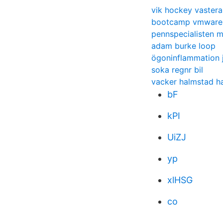
vik hockey vastera
bootcamp vmware p
pennspecialisten 
adam burke loop
ögoninflammation 
soka regnr bil
vacker halmstad ha
bF
kPI
UiZJ
yp
xlHSG
co