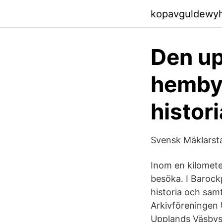
kopavguldewy
Den u
hembyg
histor
Svensk Mäklarstat
Inom en kilometer
besöka. I Barock
historia och samt
Arkivföreningen 
Upplands Väsbys 