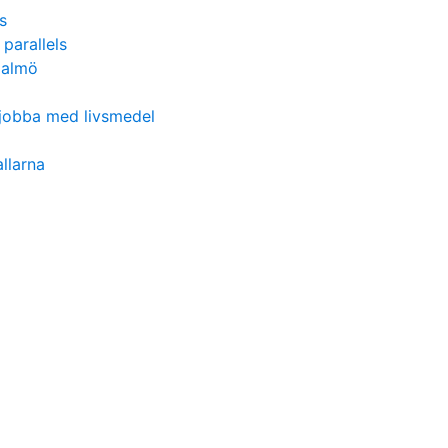
s
arallels
malmö
jobba med livsmedel
llarna