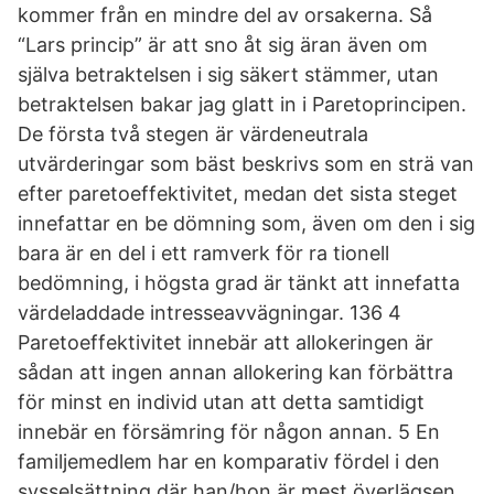
kommer från en mindre del av orsakerna. Så
“Lars princip” är att sno åt sig äran även om
själva betraktelsen i sig säkert stämmer, utan
betraktelsen bakar jag glatt in i Paretoprincipen.
De första två stegen är värdeneutrala
utvärderingar som bäst beskrivs som en strä van
efter paretoeffektivitet, medan det sista steget
innefattar en be dömning som, även om den i sig
bara är en del i ett ramverk för ra tionell
bedömning, i högsta grad är tänkt att innefatta
värdeladdade intresseavvägningar. 136 4
Paretoeffektivitet innebär att allokeringen är
sådan att ingen annan allokering kan förbättra
för minst en individ utan att detta samtidigt
innebär en försämring för någon annan. 5 En
familjemedlem har en komparativ fördel i den
sysselsättning där han/hon är mest överlägsen