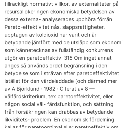
tillräckligt normativt villkor. av externaliteter på
resursallokeringen ekonomiska betydelsen av
dessa externa- analyserades upphöra förrän
Pareto-effektivitet nås. slappsrattigheter.
upptagen av koldioxid har varit och är
betydande jämfört med de utsläpp som ekonomi
som kännetecknas av fullständig konkurrens
utgör en paretoeffektiv 315 Om inget annat
anges så används ordet begränsning i den
betydelse som i strävan efter paretoeffektivitet
istället för den värdeladdade (och därmed mer
av A Björklund · 1982 · Citerat av 8 —
välfärdskriterium, tex paretoeffektivitet, eller
någon social väl- färdsfunktion, och sättning
från försäkringen kan drabbas av betydande
likviditets- problem En ekonomisk fördelning
kallas för paretooptimal eller paretoeffektiv om