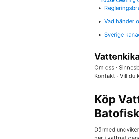
house cleaning c
Regleringsbr
Vad händer o
Sverige kan
Vattenkik
Om oss · Sinnesba
Kontakt · Vill du
Köp Vatt
Batofis
Därmed undviker 
ner i vattnet ge