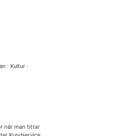
n · Kultur ·
 när man tittar
kter Kundservice.