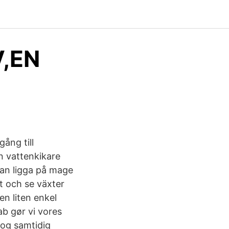
V,EN
ång till
n vattenkikare
 kan ligga på mage
et och se växter
en liten enkel
ab gør vi vores
 og samtidig