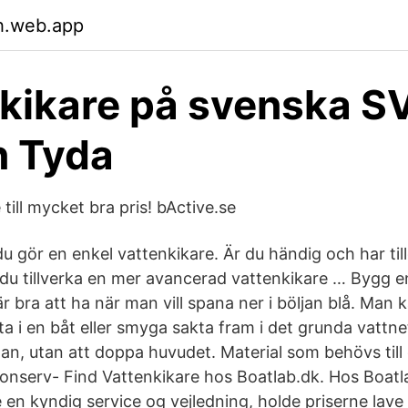
h.web.app
kikare på svenska S
n Tyda
till mycket bra pris! bActive.se
 gör en enkel vattenkikare. Är du händig och har tillg
du tillverka en mer avancerad vattenkikare … Bygg e
r bra att ha när man vill spana ner i böljan blå. Man
ta i en båt eller smyga sakta fram i det grunda vattn
an, utan att doppa huvudet. Material som behövs till 
konserv- Find Vattenkikare hos Boatlab.dk. Hos Boatl
 en kyndig service og vejledning, holde priserne lave