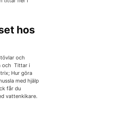
 tittar ner i
iset hos
stövlar och
och Tittar i
trix; Hur göra
lmussla med hjälp
ck får du
ed vattenkikare.