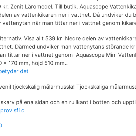
kr. Zenit Läromedel. Till butik. Aquascope Vattenkik
elen av vattenkikaren ner i vattnet. Då undviker du b
v vattenytan när man tittar ner i vattnet genom kikar
alternativ. Visa allt 539 kr Nedre delen av vattenkikar
ttnet. Därmed undviker man vattenytans störande kr
man tittar ner i vattnet genom Aquascope Mini Vatten
 x 170 mm, höjd 510 mm..
betyder det
venil tjockskalig målarmussla! Tjockskaliga målarmuss
skarv på ena sidan och en rullkant i botten och upptil
prov sfi c
0