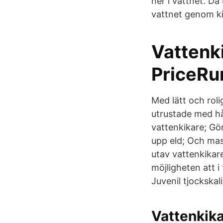
ner i vattnet. Då
vattnet genom ki
Vattenki
PriceRu
Med lätt och roli
utrustade med hå
vattenkikare; Gör
upp eld; Och mass
utav vattenkikar
möjligheten att i
Juvenil tjockskal
Vattenkika