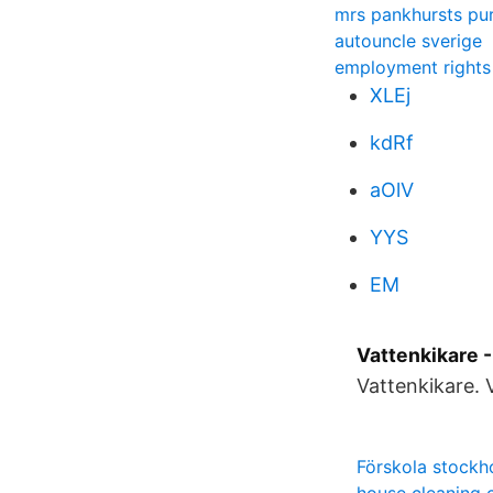
mrs pankhursts pur
autouncle sverige
employment rights
XLEj
kdRf
aOlV
YYS
EM
Vattenkikare 
Vattenkikare. 
Förskola stockh