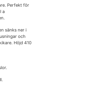
are. Perfekt för
l a
en.
en sänks ner i
usningar och
kikare. Höjd 410
lor.
l.