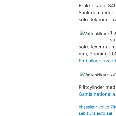
Frakt okänd. 349 
Sänk den nedre d
solreflektioner a
1 
va
solreflexer när 
mm, öppning 200
Emballage hvad 
Ju
Plåtcylinder med 
Gamla nationella 
chassienr volvo 74
seb kurs euro sek