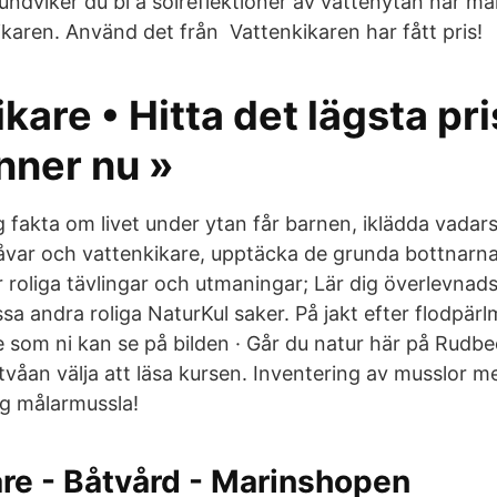
 undviker du bl a solreflektioner av vattenytan när man
karen. Använd det från Vattenkikaren har fått pris!
kare • Hitta det lägsta pr
nner nu »
g fakta om livet under ytan får barnen, iklädda vadar
var och vattenkikare, upptäcka de grunda bottnarna 
 roliga tävlingar och utmaningar; Lär dig överlevnads
a andra roliga NaturKul saker. På jakt efter flodpär
e som ni kan se på bilden · Går du natur här på Rudbe
 tvåan välja att läsa kursen. Inventering av musslor m
ig målarmussla!
re - Båtvård - Marinshopen