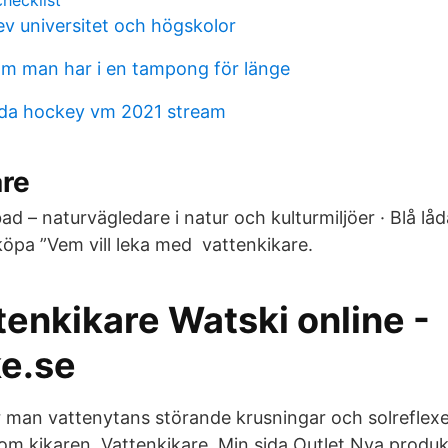
hecklist
ev universitet och högskolor
m man har i en tampong för länge
ada hockey vm 2021 stream
are
d – naturvägledare i natur och kulturmiljöer · Blå låda
 köpa ”Vem vill leka med vattenkikare.
enkikare Watski online -
ke.se
man vattenytans störande krusningar och solreflexer
nom kikaren. Vattenkikare. Min sida Outlet Nya produ