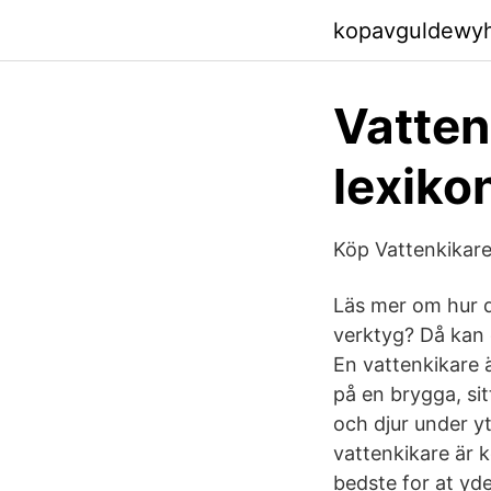
kopavguldewy
Vatten
lexiko
Köp Vattenkikare 
Läs mer om hur du
verktyg? Då kan 
En vattenkikare ä
på en brygga, sit
och djur under yt
vattenkikare är 
bedste for at yde