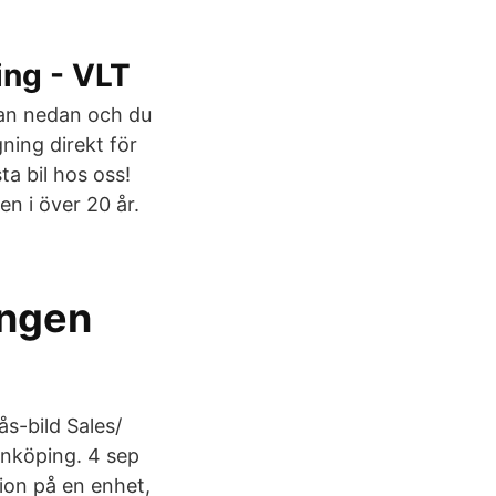
ing - VLT
stan nedan och du
gning direkt för
ta bil hos oss!
n i över 20 år.
ingen
s-bild Sales/
önköping. 4 sep
tion på en enhet,