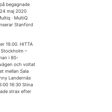
s på begagnade
l! 24 maj 2020
Multiq · MultiQ
lanserar Stanford
er 19.00. HITTA
l Stockholm –
an i 80-
v vägen och voltat
t mellan Sala
enny Landernäs
6:00 16:30 Stina
ade strax efter