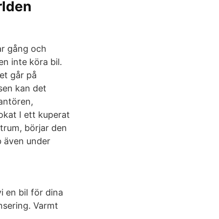
rlden
ar gång och
n inte köra bil.
met går på
tsen kan det
rantören,
okat I ett kuperat
trum, börjar den
b även under
 en biI för dina
ansering. Varmt