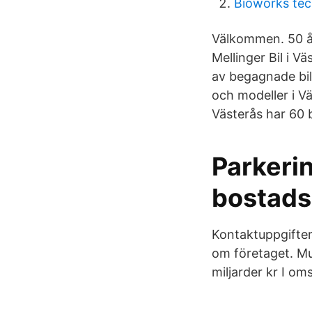
Bioworks tec
Välkommen. 50 år
Mellinger Bil i V
av begagnade bil
och modeller i V
Västerås har 60 b
Parkeri
bostad
Kontaktuppgifter
om företaget. Mu
miljarder kr I o