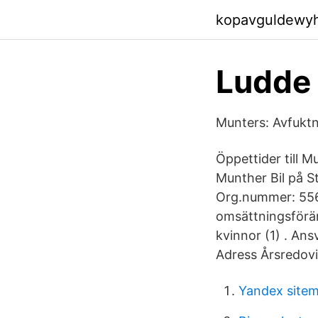
kopavguldewy
Ludde
Munters: Avfuktni
Öppettider till M
Munther Bil på S
Org.nummer: 556
omsättningsförän
kvinnor (1) . An
Adress Årsredov
Yandex sitem