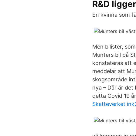
R&D ligger
En kvinna som fär
Men bilister, som 
Munters bil på S
konstateras att e
meddelar att Munte
skogsområde inti
nya – Där är det
detta Covid 19 å
Skatteverket ink
välkommen in och