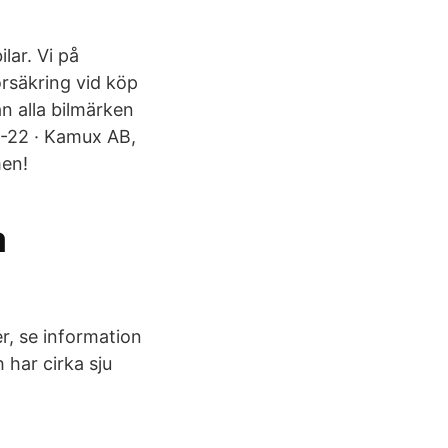
lar. Vi på
försäkring vid köp
 alla bilmärken
4-22 · Kamux AB,
men!
a
r, se information
har cirka sju