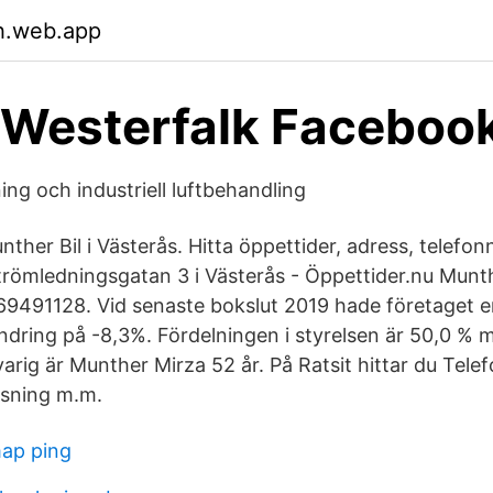
h.web.app
 Westerfalk Faceboo
ng och industriell luftbehandling
unther Bil i Västerås. Hitta öppettider, adress, telef
trömledningsgatan 3 i Västerås - Öppettider.nu Munth
9491128. Vid senaste bokslut 2019 hade företaget e
dring på -8,3%. Fördelningen i styrelsen är 50,0 % m
svarig är Munther Mirza 52 år. På Ratsit hittar du Te
isning m.m.
ap ping