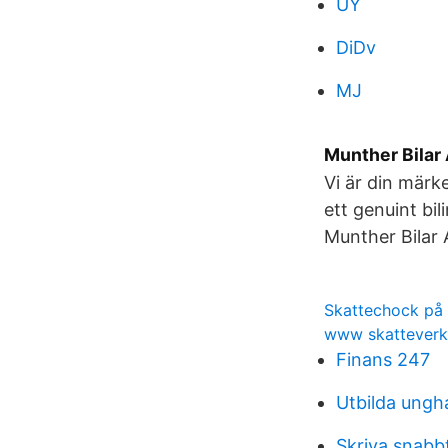
UY
DiDv
MJ
Munther Bilar 
Vi är din märke
ett genuint bil
Munther Bilar
Skattechock på 
www skatteverk
Finans 247
Utbilda ungh
Skriva snabb