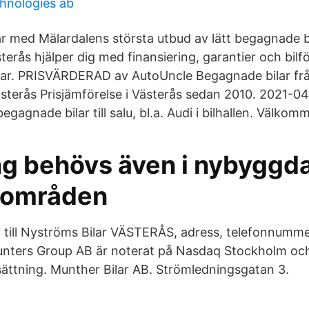
hnologies ab
 med Mälardalens största utbud av lätt begagnade bi
ästerås hjälper dig med finansiering, garantier och bil
ar. PRISVÄRDERAD av AutoUncle Begagnade bilar från
ästerås Prisjämförelse i Västerås sedan 2010. 2021-0
egagnade bilar till salu, bl.a. Audi i bilhallen. Välkom
ng behövs även i nybyggd
sområden
 till Nyströms Bilar VÄSTERÅS, adress, telefonnumme
nters Group AB är noterat på Nasdaq Stockholm och 
msättning. Munther Bilar AB. Strömledningsgatan 3.