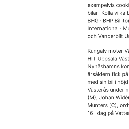
exempelvis cooki
bilar- Kolla vilk
BHG · BHP Billiton
International · M
och Vanderbilt Un
Kungälv möter V
HIT Uppsala Väst
Nynäshamns komm
årsåldern fick på
med sin bil i hö
Västerås under m
(M), Johan Widén
Munters (C), ordf
16 i dag på Vatt