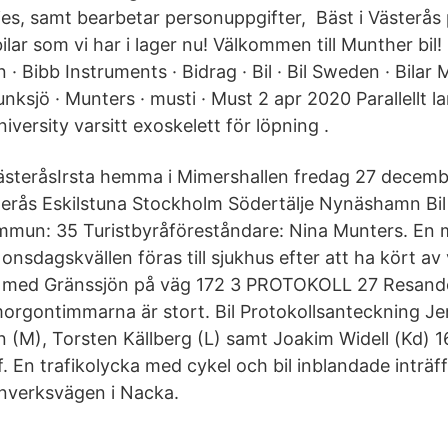
es, samt bearbetar personuppgifter, Bäst i Västerå
a bilar som vi har i lager nu! Välkommen till Munther bi
 · Bibb Instruments · Bidrag · Bil · Bil Sweden · Bilar 
unksjö · Munters · musti · Must 2 apr 2020 Parallellt 
iversity varsitt exoskelett för löpning .
ästeråsIrsta hemma i Mimershallen fredag 27 decemb
erås Eskilstuna Stockholm Södertälje Nynäshamn Bi
un: 35 Turistbyråföreståndare: Nina Munters. En m
 onsdagskvällen föras till sjukhus efter att ha kört a
jd med Gränssjön på väg 172 3 PROTOKOLL 27 Resande
orgontimmarna är stort. Bil Protokollsanteckning J
 (M), Torsten Källberg (L) samt Joakim Widell (Kd) 1
. En trafikolycka med cykel och bil inblandade inträff
enverksvägen i Nacka.