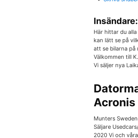
Insändare:
Här hittar du all
kan lätt se på vi
att se bilarna på
Välkommen till K.
Vi säljer nya Lai
Datorma
Acronis
Munters SwedenHi
Säljare Usedcars
2020 Vi och våra 