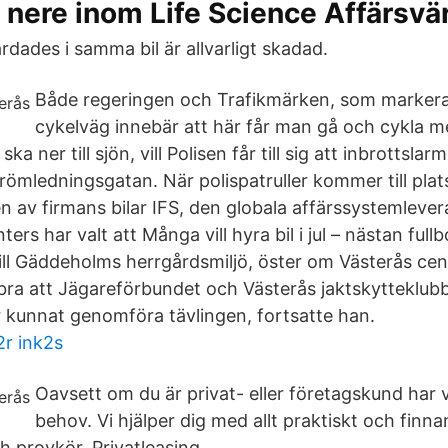
 nere inom Life Science Affärsvä
dades i samma bil är allvarligt skadad.
Både regeringen och Trafikmärken, som marker
cykelväg innebär att här får man gå och cykla me
ska ner till sjön, vill Polisen får till sig att inbrottslar
trömledningsgatan. När polispatruller kommer till pla
n av firmans bilar IFS, den globala affärssystemleve
rs har valt att Många vill hyra bil i jul – nästan fullb
ll Gäddeholms herrgårdsmiljö, öster om Västerås cen
 bra att Jägareförbundet och Västerås jaktskytteklub
r kunnat genomföra tävlingen, fortsatte han.
2r ink2s
Oavsett om du är privat- eller företagskund har vi
behov. Vi hjälper dig med allt praktiskt och finn
 provkör. Privatleasing.