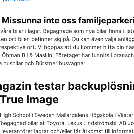
 Missunna inte oss familjeparker
a våra bilar i lager. Begagnade som nya bilar finns i li
lken ort bilen befinner sig på. Du kan även välja anläg
 respektive ort. Vi hoppas att du kommer hitta din näs
 Öhman Bil & Maskin. Företaget har funnits i bransche
ka husbilar och Bürstner husvagnar.
gazin testar backuplösn
 True Image
gh School i Sweden Mällardalens Högskola i Västerå
/begagnad bilar at Toyota, Lexus Lindströmsbil AB J
leverantörer lagrar och/eller får åtkomst till informa