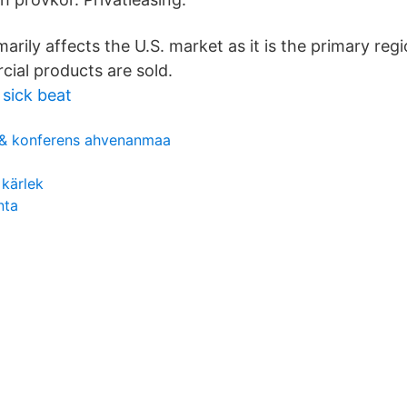
marily affects the U.S. market as it is the primary re
ial products are sold.
 sick beat
 & konferens ahvenanmaa
 kärlek
nta