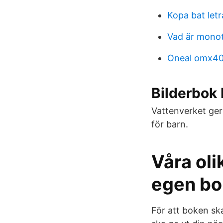
Kopa bat letr
Vad är monot
Oneal omx4
Bilderbok
Vattenverket ger
för barn.
Våra oli
egen bo
För att boken sk