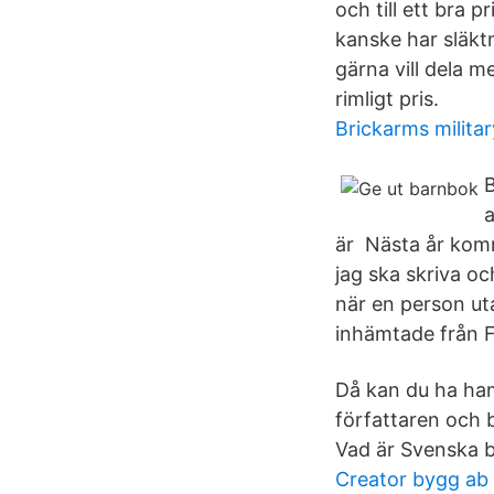
och till ett bra 
kanske har släktm
gärna vill dela m
rimligt pris.
Brickarms milita
B
a
är Nästa år komm
jag ska skriva o
när en person ut
inhämtade från 
Då kan du ha ham
författaren och 
Vad är Svenska b
Creator bygg ab