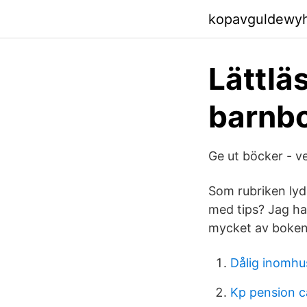
kopavguldewy
Lättläs
barnb
Ge ut böcker - v
Som rubriken ly
med tips? Jag ha
mycket av boken
Dålig inomhu
Kp pension c