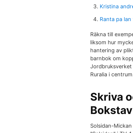
Kristina and
Ranta pa lan t
Räkna till exemp
liksom hur mycket
hantering av plik
barnbok om koppl
Jordbruksverket 
Ruralia i centru
Skriva o
Bokstavl
Solsidan-Mickan 