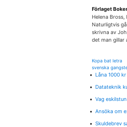
Förlaget Boken
Helena Bross, 
Naturligtvis g
skrivna av Joh
det man gillar 
Kopa bat letra
svenska gangst
Låna 1000 kr 
Datateknik k
Vag eskilstu
Ansöka om ex
Skuldebrev 