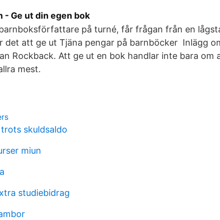
 - Ge ut din egen bok
barnboksförfattare på turné, får frågan från en lågst
år det att ge ut Tjäna pengar på barnböcker Inlägg 
an Rockback. Att ge ut en bok handlar inte bara om 
allra mest.
ers
trots skuldsaldo
urser miun
na
tra studiebidrag
sambor