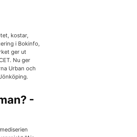
et, kostar,
ering i Bokinfo,
rket ger ut
 CET. Nu ger
erna Urban och
 Jönköping.
 man? -
omediserien