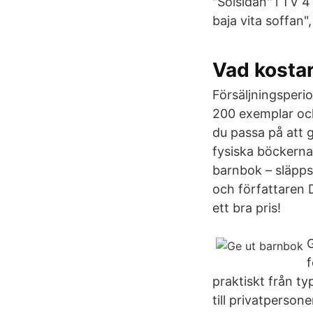
"Solsidan" i TV 4
baja vita soffan
Vad kostar
Försäljningsperi
200 exemplar och
du passa på att g
fysiska böckerna
barnbok – släpps
och författaren D
ett bra pris!
G
f
praktiskt från ty
till privatperson