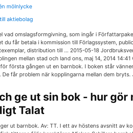
rén mölnlycke
ill aktiebolag
el vad omslagsformgivning, som ingår i Författarpaket
 du får betala i kommission till Förlagssystem, public
texemplar, distribution till … 2015-05-18 Jordbruksve
ingen mellan stad och land ons, maj 14, 2014 14:41
för första gången ut en barnbok. I boken står vänn
m. De får problem när kopplingarna mellan dem bryts.
ch ge ut sin bok - hur gör
igt Talat
ger ut barnbok. Av: TT. I ett av höstens avsnitt av k