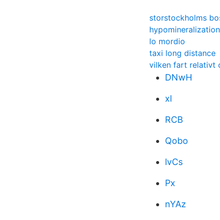
storstockholms bo
hypomineralization
lo mordio
taxi long distance
vilken fart relativ
DNwH
xl
RCB
Qobo
lvCs
Px
nYAz