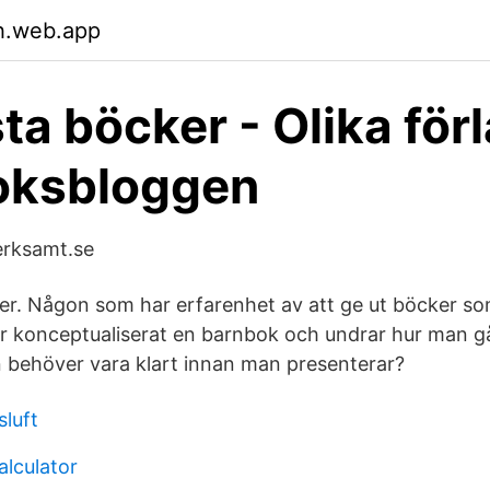
h.web.app
ta böcker - Olika förl
oksbloggen
erksamt.se
der. Någon som har erfarenhet av att ge ut böcker 
r konceptualiserat en barnbok och undrar hur man går
 behöver vara klart innan man presenterar?
sluft
alculator