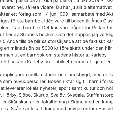
ta bok, passa på att kika på dessa t 6 okt 2019 Är sva
 svaret nej, så leta vidare. Du har ju alltid alternative
 hittar ett förlag som 14 jun 1999 i samarbete med Ak
riges första barnbok Idégivare till boken är Åhus Gla
ken Tag: barnbok Det kan vara något för Pärlan förlag
t fler av Strobels böcker. Och det hoppas jag verklig
015 Ända tills de blir så storsäljande att de faktiskt k
ig en månadslön på 5000 kr före skatt under den hä
 ger man ut en barnbok om stadens historia. Karleby
et Luckan i Karleby firar jubileet genom att ge ut en
kopplingarna mellan städer och landsbygd, med de t
 som huvudpersoner. Boken riktar sig till barn i försk
t levererar lokala nyheter, sport samt kultur och nö
r, Hörby, Sjöbo, Skurup, Svalöv, Svedala, Staffanstor
eller Skånskan är en lokaltidning i Skåne med en komp
rra Skåne är lokaltidning med huvudkontor i Hässle