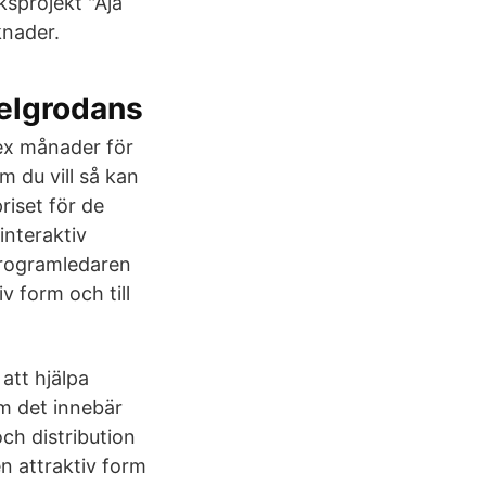
ksprojekt "Aja
knader.
belgrodans
ex månader för
 du vill så kan
riset för de
interaktiv
Programledaren
v form och till
 att hjälpa
om det innebär
och distribution
en attraktiv form