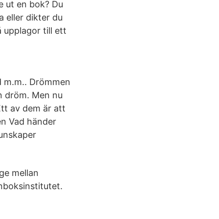
ge ut en bok? Du
 eller dikter du
upplagor till ett
död m.m.. Drömmen
 en dröm. Men nu
tt av dem är att
 en Vad händer
kunskaper
gge mellan
boksinstitutet.