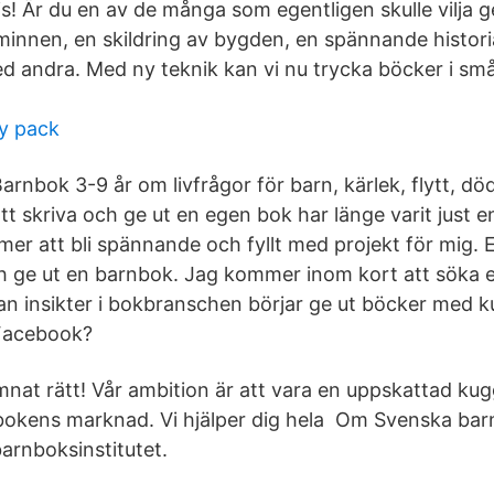
pris! Är du en av de många som egentligen skulle vilja 
innen, en skildring av bygden, en spännande historia
ed andra. Med ny teknik kan vi nu trycka böcker i små 
ry pack
arnbok 3-9 år om livfrågor för barn, kärlek, flytt, 
tt skriva och ge ut en egen bok har länge varit just
er att bli spännande och fyllt med projekt för mig. E
ch ge ut en barnbok. Jag kommer inom kort att söka
an insikter i bokbranschen börjar ge ut böcker med 
Facebook?
nat rätt! Vår ambition är att vara en uppskattad ku
bokens marknad. Vi hjälper dig hela Om Svenska barn
arnboksinstitutet.