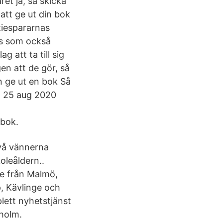
ret ja, så skicka
t att ge ut din bok
tiespararnas
ss som också
 att ta till sig
en att de gör, så
an ge ut en bok Så
r 25 aug 2020
 bok.
vå vännerna
oleåldern..
je från Malmö,
p, Kävlinge och
lett nyhetstjänst
holm.