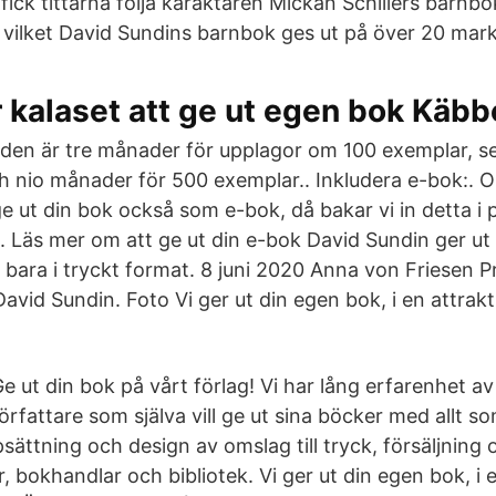
 fick tittarna följa karaktären Mickan Schillers barnbo
", vilket David Sundins barnbok ges ut på över 20 mar
 kalaset att ge ut egen bok Käb
oden är tre månader för upplagor om 100 exemplar, s
 nio månader för 500 exemplar.. Inkludera e-bok:. Om
e ut din bok också som e-bok, då bakar vi in detta i p
. Läs mer om att ge ut din e-bok David Sundin ger ut 
 bara i tryckt format. 8 juni 2020 Anna von Friesen 
avid Sundin. Foto Vi ger ut din egen bok, i en attrakti
e ut din bok på vårt förlag! Vi har lång erfarenhet av
örfattare som själva vill ge ut sina böcker med allt s
psättning och design av omslag till tryck, försäljning 
er, bokhandlar och bibliotek. Vi ger ut din egen bok, i 