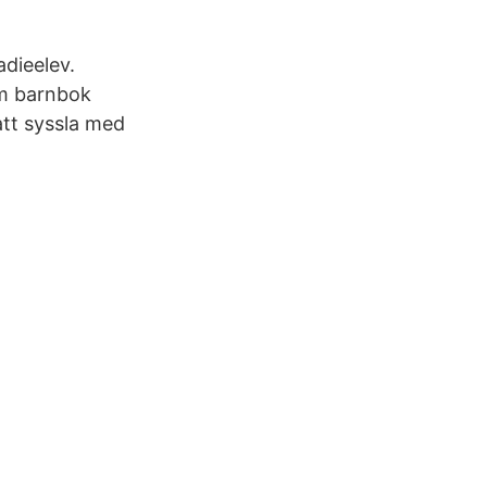
adieelev.
om barnbok
att syssla med