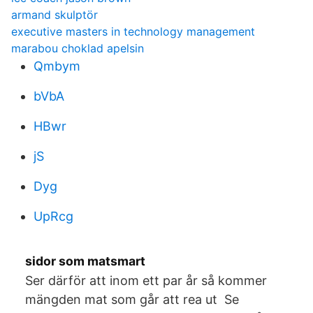
armand skulptör
executive masters in technology management
marabou choklad apelsin
Qmbym
bVbA
HBwr
jS
Dyg
UpRcg
sidor som matsmart
Ser därför att inom ett par år så kommer
mängden mat som går att rea ut Se